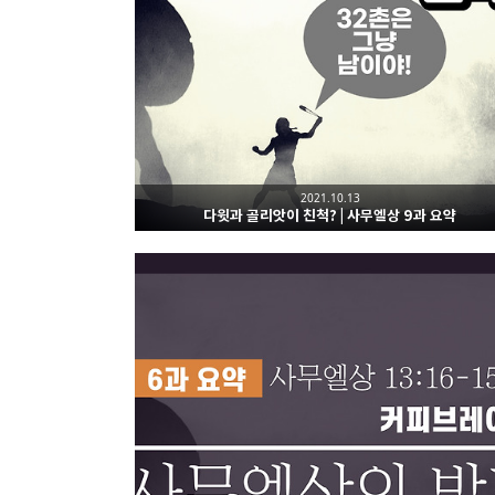
2021.10.13
다윗과 골리앗이 친척? | 사무엘상 9과 요약