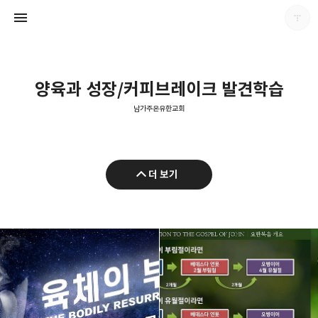
양육과 성장/커피브레이크 발견학습
남가주온유한교회
남가주온유한교회
더 보기
남가주온유한교회