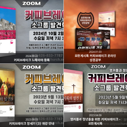
2024.01.03
요한계시록 커피브레이크 온라인
2024.09.22
커피브레이크 느헤미야 등록
성경공부
2023.04.09
영커플과 청년들을 위한 커피브레이크 -
2023.09.03
커피브레이크 창세기 (3) 개강 안내
요한계시록