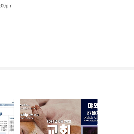
:00pm
리
밴드