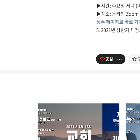
▶시간: 수요일 저녁 (미서부
▶장소: 온라인 Zoom
등록 페이지로 바로 가
5. 2021년 상반기 재
공감
남가주온유한교회
세상을 향해 파송받은 선교
카카오톡