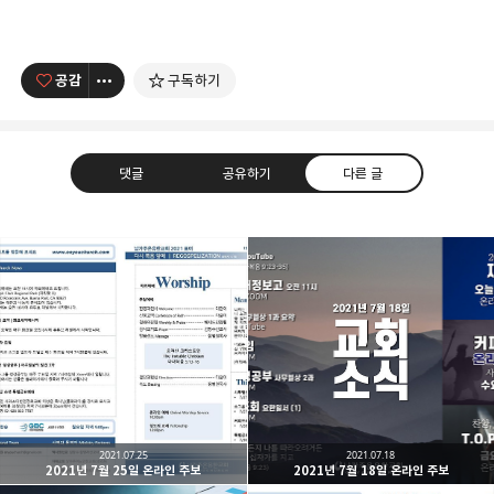
공감
구독하기
댓글
공유하기
다른 글
남가주온유한교회
세상을 향해 파송받은 선교적 공동체
카카오톡
라인
트위터
Facebo
구독하기
2021.07.25
2021.07.18
2021년 7월 25일 온라인 주보
2021년 7월 18일 온라인 주보
밴드
네이버 블로그
Pocket
Everno