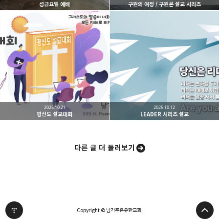
성금요일 예배
구원의 여정 / 구원론 설교 시리즈
밴드
네이버 블로그
Pocket
Everno
2025.10.21
2025.10.12
평신도 설교대회
LEADER 시리즈 설교
다른 글 더 둘러보기
Copyright © 남가주온유한교회.