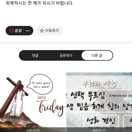
회복하시는 한 해가 되시기 바랍니다.
공감
구독하기
댓글
공유하기
다른 글
남가주온유한교회
세상을 향해 파송받은 선교적 공동체
카카오톡
라인
트위터
Facebo
구독하기
2026.03.29
2026.01.11