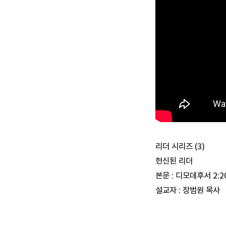
리더 시리즈 (3)
헌신된 리더
본문 : 디모데후서 2:2
설교자 : 장범원 목사