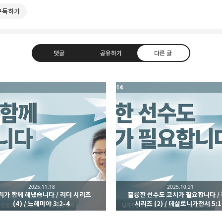
구독하기
댓글
공유하기
다른 글
적 공동체
라인
트위터
Facebook
카카오스토
2025.11.18
2025.10.21
리가 함께 해냈습니다 / 리더 시리즈
훌륭한 선수도 코치가 필요합니다 /
Pocket
Evernote
(4) / 느헤미야 3:2-4
시리즈 (2) / 데살로니가전서 5:1