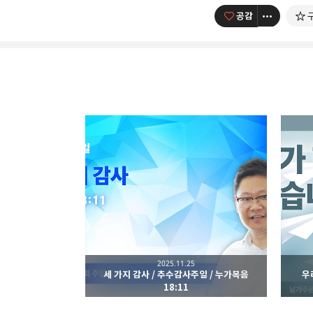
공감
남가주온유한교회
세상을 향해 파송받은 선교
카카오톡
구독하기
2025.11.25
세 가지 감사 / 추수감사주일 / 누가복음
우
네이버 블로그
18:11