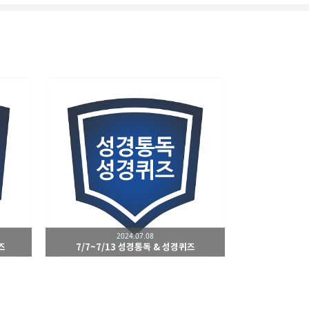
리
밴드
2024.07.08
즈
7/7~7/13 성경통독 & 성경퀴즈