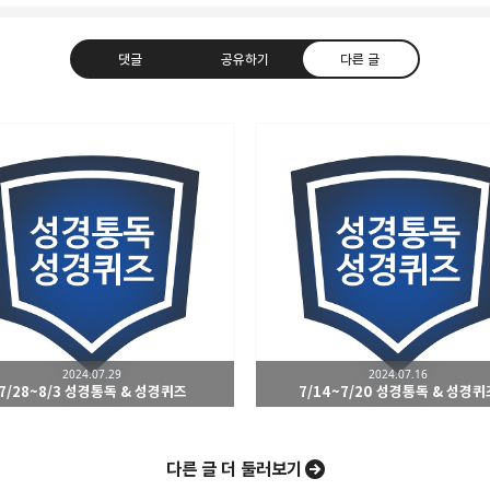
댓글
공유하기
다른 글
적 공동체
라인
트위터
Facebook
카카오스토
2024.07.29
2024.07.16
Pocket
Evernote
7/28~8/3 성경통독 & 성경퀴즈
7/14~7/20 성경통독 & 성경퀴
다른 글 더 둘러보기