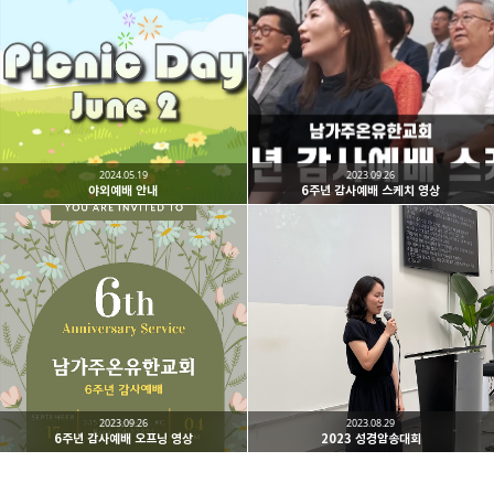
남가주온유한교회
세상을 향해 파송받은 선교적 공동체
카카오톡
라인
트위터
Facebo
구독하기
2024.05.19
2023.09.26
야외예배 안내
6주년 감사예배 스케치 영상
밴드
네이버 블로그
Pocket
Everno
2023.09.26
2023.08.29
6주년 감사예배 오프닝 영상
2023 성경암송대회