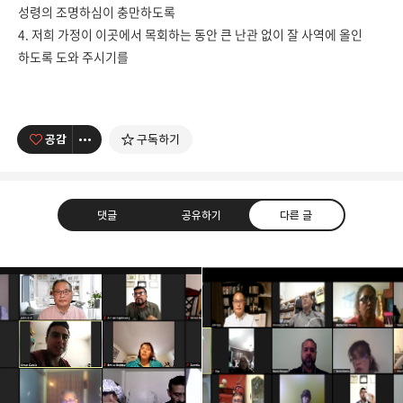
성령의 조명하심이 충만하도록
4. 저희 가정이 이곳에서 목회하는 동안 큰 난관 없이 잘 사역에 올인
하도록 도와 주시기를
공감
구독하기
댓글
공유하기
다른 글
남가주온유한교회
세상을 향해 파송받은 선교적 공동체
카카오톡
라인
트위터
Facebo
구독하기