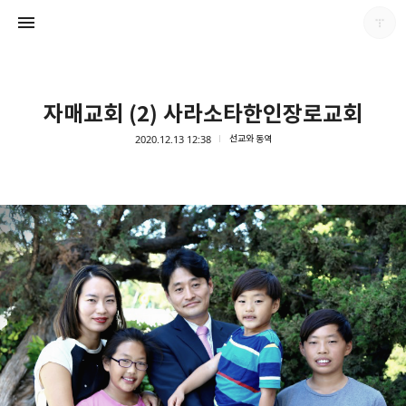
자매교회 (2) 사라소타한인장로교회
2020.12.13 12:38
선교와 동역
남가주온유한교회
남가주온유한교회