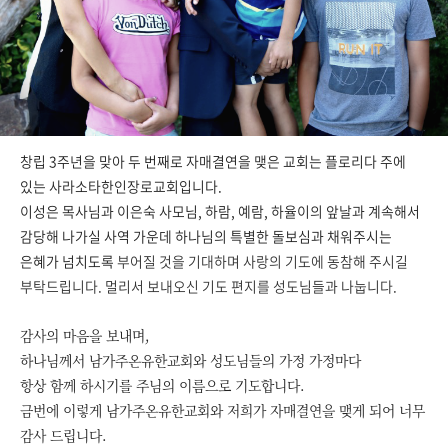
창립 3주년을 맞아 두 번째로 자매결연을 맺은 교회는 플로리다 주에
있는 사라소타한인장로교회입니다.
이성은 목사님과 이은숙 사모님, 하람, 예람, 하율이의 앞날과 계속해서
감당해 나가실 사역 가운데 하나님의 특별한 돌보심과 채워주시는
은혜가 넘치도록
부어질 것을 기대하며 사랑의 기도에 동참해 주시길
부탁드립니다.
멀리서 보내오신 기도 편지를 성도님들과 나눕니다.
감사의 마음을 보내며,
하나님께서 남가주온유한교회와 성도님들의 가정 가정마다
항상 함께 하시기를 주님의 이름으로 기도합니다.
금번에 이렇게 남가주온유한교회와 저희가 자매결연을 맺게 되어 너무
감사 드립니다.