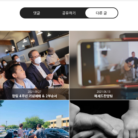
댓글
공유하기
다른 글
남가주온유한교회
세상을 향해 파송받은 선교적 공동체
카카오톡
라인
트위터
Facebo
구독하기
2021.09.27
2021.06.13
창립 4주년 기념예배 & 2부순서
헤세드찬양팀
밴드
네이버 블로그
Pocket
Everno