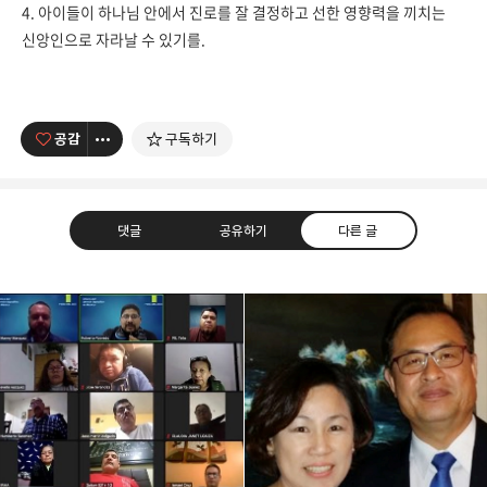
4. 아이들이 하나님 안에서 진로를 잘 결정하고 선한 영향력을 끼치는
신앙인으로 자라날 수
있기를.
공감
구독하기
댓글
공유하기
다른 글
남가주온유한교회
세상을 향해 파송받은 선교적 공동체
카카오톡
라인
트위터
Facebo
구독하기