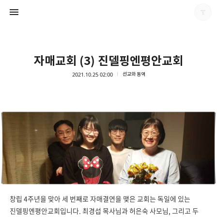
자매교회 (3) 진델핑엔평안교회
2021.10.25 02:00
선교와 동역
남가주온유한교회
남가주온유한교회
창립 4주년을 맞아 세 번째로 자매결연을 맺은 교회는 독일에 있는
진델핑엔평안교회입니다. 최경섭 목사님과 허은숙 사모님, 그리고 두